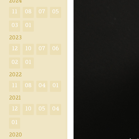
2024
11
08
07
05
03
01
2023
12
10
07
06
02
01
2022
11
08
04
01
2021
12
10
05
04
01
2020