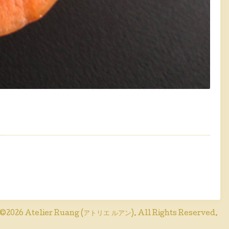
©2026
Atelier Ruang (アトリエ ルアン)
. All Rights Reserved.