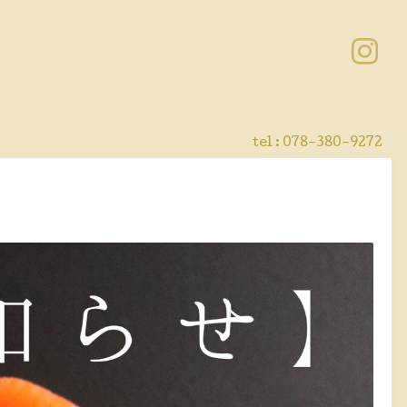
tel :
078-380-9272