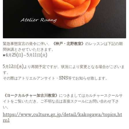
緊急事態宣言の発令に伴い、
《神戸・北野教室》
のレッスンは下記の期
間休講とさせていただきます。
■4月25(日)～5月11日(火)
5月12日(水)より再開予定ですが、状況により変更となる場合がございま
す。
その際はアトリエルアンサイト・SNS等でお知らせ致します。
《ヨークカルチャー加古川教室》
につきましてはカルチャースクールサ
イトをご覧いただき、ご不明な点は直接スクールにお問い合わせ下さ
い。
https://www.culture.gr.jp/detail/kakogawa/topics.ht
ml